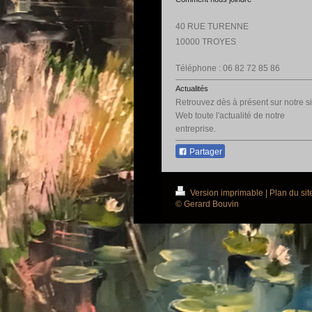
40 RUE TURENNE
10000
TROYES
Téléphone : 06 82 72 85 86
Actualités
Retrouvez dès à présent sur notre si
Web toute l'actualité de notre
entreprise.
Partager
Version imprimable
|
Plan du sit
© Gerard Bouvin